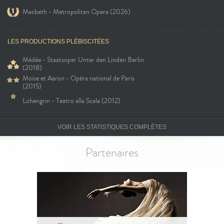
Macbeth - Metropolitan Opera (2026)
LES PRODUCTIONS PLÉBISCITÉES
Médée - Staatsoper Unter den Linden Berlin
(2018)
Moïse et Aaron - Opéra national de Paris
(2015)
Lohengrin - Teatro alla Scala (2012)
VOIR LES STATISTIQUES COMPLÈTES
Partenaires