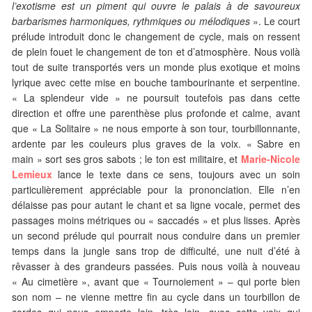
l’exotisme est un piment qui ouvre le palais à de savoureux
barbarismes harmoniques, rythmiques ou mélodiques
». Le court
prélude introduit donc le changement de cycle, mais on ressent
de plein fouet le changement de ton et d’atmosphère. Nous voilà
tout de suite transportés vers un monde plus exotique et moins
lyrique avec cette mise en bouche tambourinante et serpentine.
« La splendeur vide » ne poursuit toutefois pas dans cette
direction et offre une parenthèse plus profonde et calme, avant
que « La Solitaire » ne nous emporte à son tour, tourbillonnante,
ardente par les couleurs plus graves de la voix. « Sabre en
main » sort ses gros sabots ; le ton est militaire, et
Marie-Nicole
Lemieux
lance le texte dans ce sens, toujours avec un soin
particulièrement appréciable pour la prononciation. Elle n’en
délaisse pas pour autant le chant et sa ligne vocale, permet des
passages moins métriques ou « saccadés » et plus lisses. Après
un second prélude qui pourrait nous conduire dans un premier
temps dans la jungle sans trop de difficulté, une nuit d’été à
rêvasser à des grandeurs passées. Puis nous voilà à nouveau
« Au cimetière », avant que « Tournoiement » – qui porte bien
son nom – ne vienne mettre fin au cycle dans un tourbillon de