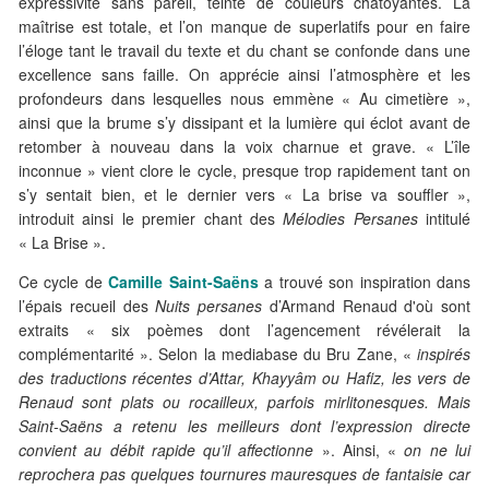
expressivité sans pareil, teinté de couleurs chatoyantes. La
maîtrise est totale, et l’on manque de superlatifs pour en faire
l’éloge tant le travail du texte et du chant se confonde dans une
excellence sans faille. On apprécie ainsi l’atmosphère et les
profondeurs dans lesquelles nous emmène « Au cimetière »,
ainsi que la brume s’y dissipant et la lumière qui éclot avant de
retomber à nouveau dans la voix charnue et grave. « L’île
inconnue » vient clore le cycle, presque trop rapidement tant on
s’y sentait bien, et le dernier vers « La brise va souffler »,
introduit ainsi le premier chant des
Mélodies Persanes
intitulé
« La Brise ».
Ce cycle de
Camille Saint-Saëns
a trouvé son inspiration dans
l’épais recueil des
Nuits persanes
d’Armand Renaud d'où sont
extraits « six poèmes dont l’agencement révélerait la
complémentarité ». Selon la mediabase du Bru Zane, «
inspirés
des traductions récentes d’Attar, Khayyâm ou Hafiz, les vers de
Renaud sont plats ou rocailleux, parfois mirlitonesques. Mais
Saint-Saëns a retenu les meilleurs dont l’expression directe
convient au débit rapide qu’il affectionne
». Ainsi, «
on ne lui
reprochera pas quelques tournures mauresques de fantaisie car