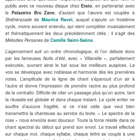
public avec ce nouveau disque chez
Erato
, en partenariat avec
le
Palazetto Bru Zane
, d’autant que l’œuvre est couplée à
Shéhérazade
de
Maurice Ravel
, auquel s’ajoute un troisième
cycle, moins souvent entendu, qui vient compléter musicalement
et thématiquement les deux précédemment cités : il s'agit des
Mélodies Persanes
de
Camille Saint-Saëns
.
L’agencement suit un ordre chronologique, et l’on débute donc
par les fameuses
Nuits d’été
, avec « Villanelle », parfaitement
exécutée, ouvrant ainsi le bal sous les meilleurs auspices. La
voix se développe avec noblesse et harmonie dès les premières
notes. L’amplitude de la ligne de chant s’épanouit d’un air à
l’autre et donne l’impression de prendre racine au plus profond
de la contralto. Difficile de citer un passage plus qu’un autre, tant
la réussite est globale et dans chaque instant. Le cycle entier ne
souffre d’aucune fragilité, si ce n’est celle que veut bien
transmettre la chanteuse au service du texte. « Le spectre de la
rose » nous envoûte avec douceur. Toute la force réside dans ce
chant spectral du début qui prend son envol. Le travail effectué
sur chaque mot, chaque syllabe, chaque lettre se couple à une