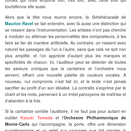
cordes qui nous emporte loin, très loin, avec cette voix qui
tourbillonne elle aussi.
Alors que la tête nous tourne encore, la
Schéhérazade
de
Maurice Ravel
se fait entendre, avec là aussi une distinction qui
se ressent dans l’instrumentation. Les artistes n’ont pas cherché
à moduler ou atténuer les personnalités des compositeurs, à les
faire se lier de manière artificielle. Au contraire, on ressent avec
naturel les passages de l’un à l’autre, sans que cela ne soit non
plus amplifié, et l’on apprécie d’autant plus les marques et
spécificités de chacun. Ici, l’auditeur peut se délecter de toutes
les saveurs oniriques que la cantatrice et l’orchestre nous
servent, offrant une nouvelle palette de couleurs vocales. A
nouveau, nul compromis n’est fait ici, et le texte n’est jamais
sacrifier au profit d’un son idéalisé. La contralto s’exprime par le
chant
et
les mots, parvenant à un irréel paroxysme de maîtrise et
d’abandon à la fois.
Si la cantatrice comble l’auditoire, il ne faut pas pour autant en
oublier
Kazuki Yamada
et l'
Orchestre Philharmonique de
Monte-Carlo
qui l’accompagne, la porte, offre une dimension
supplémentaire et un relief aux paysages que fait miroiter la