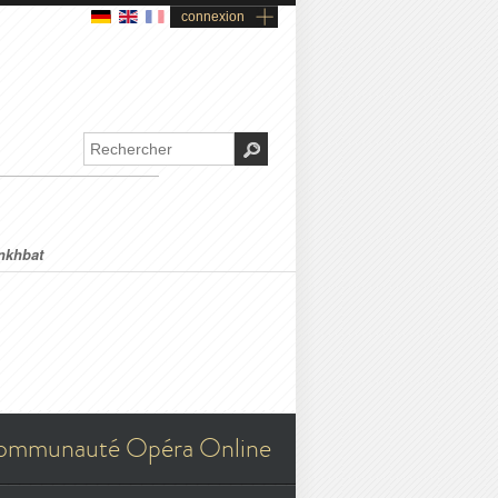
connexion
nkhbat
ommunauté Opéra Online