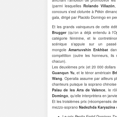
(parmi lesquelles
Rolando Villazón
concours s'est cloturée à Pékin dimanc
gala, dirigé par Placido Domingo en pe
Et les grands vainqueurs de cette éd
Brugger
(qu'on a déjà entendu à l'O
catégorie féminine, et le contretén
scénique s'appuie sur un pass
mongole
Amartuvshin Enkhbat
dans
compétition (outre les honneurs, il
chacun).
Les deuxièmes prix (et 20 000 dollars
Guanqun Yu
, et le ténor américain
Br
Wang
. Operalia assume par ailleurs p
chanteurs puisque la soprano chinois
Palau de les Arts de Valence
, le r
Domingo
, qu'elle interprètera en janvi
Et les troisièmes prix (récompensés de 
mezzo-soprano
Nadezhda Karyazina
e
Le prix
Pepita Embil Domingo Za