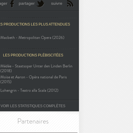
ager
partager
suivre
ES PRODUCTIONS LES PLUS ATTENDUES
Macbeth - Metropolitan Opera (2026)
LES PRODUCTIONS PLÉBISCITÉES
Médée - Staatsoper Unter den Linden Berlin
(2018)
Moïse et Aaron - Opéra national de Paris
(2015)
Lohengrin - Teatro alla Scala (2012)
VOIR LES STATISTIQUES COMPLÈTES
Partenaires