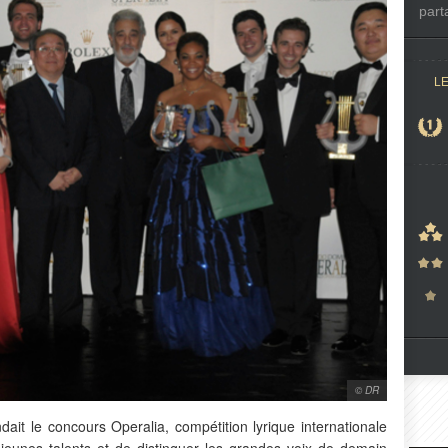
part
L
© DR
dait le concours Operalia, compétition lyrique internationale
s jeunes talents et de distinguer les grandes voix de demain