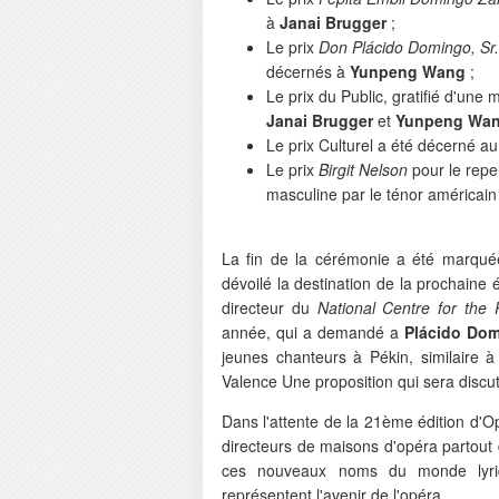
à
Janai Brugger
;
Le prix
Don Plácido Domingo, Sr
décernés à
Yunpeng Wang
;
Le prix du Public, gratifié d'une
Janai Brugger
et
Yunpeng Wa
Le prix Culturel a été décerné au
Le prix
Birgit Nelson
pour le repe
masculine par le ténor américai
La fin de la cérémonie a été marqu
dévoilé la destination de la prochaine é
directeur du
National Centre for the 
année, qui a demandé a
Plácido Do
jeunes chanteurs à Pékin, similaire 
Valence Une proposition qui sera discu
Dans l'attente de la 21ème édition d'O
directeurs de maisons d'opéra partout
ces nouveaux noms du monde lyriqu
représentent l'avenir de l'opéra.