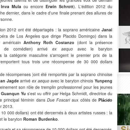
,
Inva Mula
ou encore
Erwin Schrott
). L'édition 2012 du
he dernier, dans le cadre d'une finale prenant des allures de
rsonne.
ition 2012 ont été départagés : la soprano américaine
Janai
péra de Los Angeles que dirige Placido Domingo) dans la
or américain
Anthony Roth Costanzo
(dont la présence
é de comédien) arrivé
ex aequo
avec le baryton
 la catégorie masculine s'arrogent le premier prix de la
s remportent tous trois une récompense de 30 000 dollars
 de récompenses )ont été remportés par la soprano chinoise
ian Jagde
arrivé
ex aequo
avec le baryton chinois
Yunpeng
leinement son rôle de tremplin professionnel pour les jeunes
e
Guanqun Yu
s'est vu offrir par Helga Schmidt, directrice du
ôle principal féminin dans
Due Foscari
aux côtés de
Pl
o
ácid
er 2013.
10 000 dollars) ont été dercernés à deux artistes russes : la
t le baryton
Roman Burdenko
.
rzuela
et sa récompense de 10 000 dollars ont été dercernés