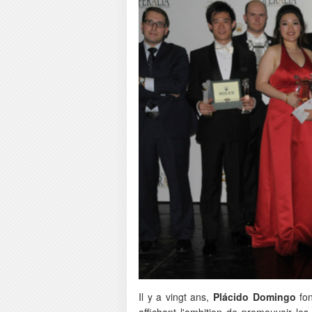
Il y a vingt ans,
Plácido Domingo
fon
affichant l'ambition de promouvoir le