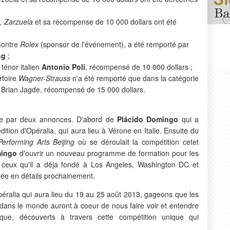
., Zarzuela
et sa récompense de 10 000 dollars ont été
 montre
Rolex
(sponsor de l'événement), a été remporté par
ng
;
 ténor italien
Antonio Poli
, récompensé de 10 000 dollars ;
rtoire
Wagner-Strauss
n'a été remporté que dans la catégorie
n Brian Jagde, récompensé de 15 000 dollars.
ée par deux annonces. D'abord de
Plácido Domingo
qui a
dition d'Opéralia, qui aura lieu à Vérone en Italie. Ensuite du
Performing Arts Beijing
où se déroulait la compétition cetet
mingo
d'ouvrir un nouveau programme de formation pour les
à ceux qu'il a déja fondé à Los Angeles, Washington DC et
tée en détails prochainement.
péralia qui aura lieu du 19 au 25 août 2013, gageons que les
 dans le monde auront à coeur de nous faire voir et entendre
e, découverts à travers cette compétition unique qui