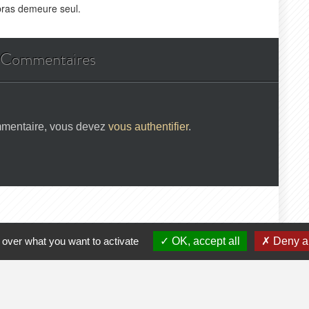
bras demeure seul.
Commentaires
mmentaire, vous devez
vous authentifier
.
 over what you want to activate
OK, accept all
Deny al
 professionnel ? Demandez les droits de gestion ou la création d
e
-
CGU
-
Qui sommes-nous ?
-
Publicité