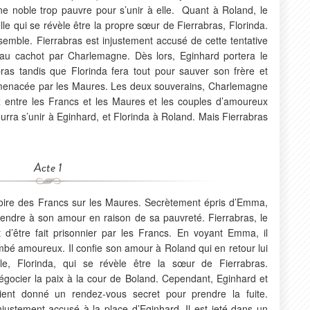
 noble trop pauvre pour s’unir à elle. Quant à Roland, le
le qui se révèle être la propre sœur de Fierrabras, Florinda.
emble. Fierrabras est injustement accusé de cette tentative
 au cachot par Charlemagne. Dès lors, Eginhard portera le
bras tandis que Florinda fera tout pour sauver son frère et
t menacée par les Maures. Les deux souverains, Charlemagne
aix entre les Francs et les Maures et les couples d’amoureux
ra s’unir à Eginhard, et Florinda à Roland. Mais Fierrabras
Acte 1
toire des Francs sur les Maures. Secrètement épris d’Emma,
étendre à son amour en raison de sa pauvreté. Fierrabras, le
 d’être fait prisonnier par les Francs. En voyant Emma, il
 tombé amoureux. Il confie son amour à Roland qui en retour lui
le, Florinda, qui se révèle être la sœur de Fierrabras.
gocier la paix à la cour de Boland. Cependant, Eginhard et
aient donné un rendez-vous secret pour prendre la fuite.
njustement accusé à la place d’Eginhard. Il est jeté dans un