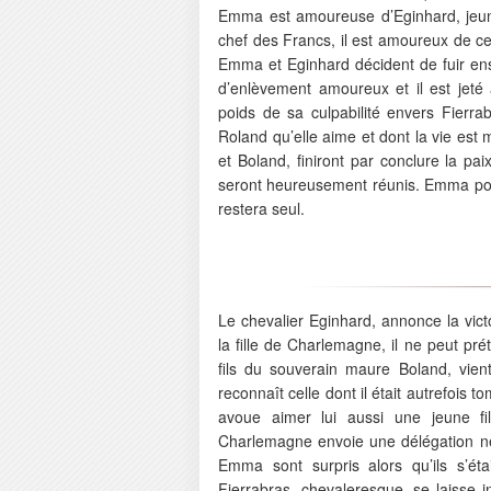
Emma est amoureuse d’Eginhard, jeune
chef des Francs, il est amoureux de cel
Emma et Eginhard décident de fuir ens
d’enlèvement amoureux et il est jeté
poids de sa culpabilité envers Fierra
Roland qu’elle aime et dont la vie es
et Boland, finiront par conclure la p
seront heureusement réunis. Emma pour
restera seul.
Le chevalier Eginhard, annonce la vic
la fille de Charlemagne, il ne peut pr
fils du souverain maure Boland, vient
reconnaît celle dont il était autrefois
avoue aimer lui aussi une jeune fil
Charlemagne envoie une délégation né
Emma sont surpris alors qu’ils s’ét
Fierrabras, chevaleresque, se laisse i