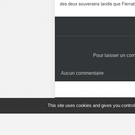
des deux souverains tandis que Fierra
Pour laisser un co
Aucun commentaire
This site uses cookies and gives you control
Vous êtes un
Aide
-
Contact
-
Admin
-
Lexiqu