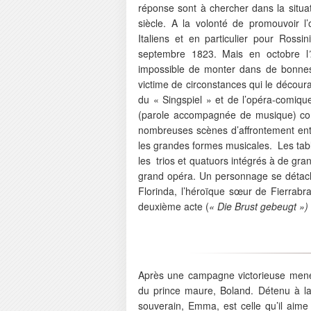
réponse sont à chercher dans la situa
siècle. A la volonté de promouvoir l
Italiens et en particulier pour Rossi
septembre 1823. Mais en octobre l
impossible de monter dans de bonnes
victime de circonstances qui le décour
du « Singspiel » et de l’opéra-comiq
(parole accompagnée de musique) 
nombreuses scènes d’affrontement entr
les grandes formes musicales. Les tab
les trios et quatuors intégrés à de gra
grand opéra. Un personnage se détache 
Florinda, l’héroïque sœur de Fierrabr
deuxième acte (
« Die Brust gebeugt »)
Après une campagne victorieuse menée 
du prince maure, Boland. Détenu à la
souverain, Emma, est celle qu’il aime