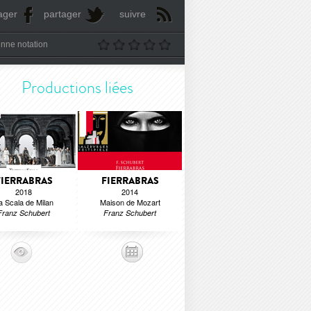
ager
partager
suivre
nne notation
Productions liées
FIERRABRAS
FIERRABRAS
2018
2014
a Scala de Milan
Maison de Mozart
Franz Schubert
Franz Schubert