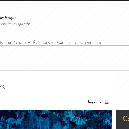
art lyrique
'opéra contemporain
Nos références
Événements
Calendrier
Chroniques
as
Imprimer
C