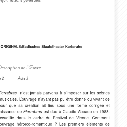
Informations générales
 ORIGINALE:
Badisches Staatstheater Karlsruhe
Description de l'Œuvre
e 2
Acte 3
ierrabras
n’est jamais parvenu à s’imposer sur les scènes
smusicales. L’ouvrage n’ayant pas pu être donné du vivant de
7 pour que sa création ait lieu sous une forme corrigée et
naissance de
Fierrabras
est due à Claudio Abbado en 1988.
accueillie dans le cadre du Festival de Vienne. Comment
t ouvrage héroïco-romantique ? Les premiers éléments de