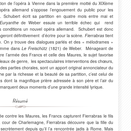
tion de l’opéra à Vienne dans la première moitié du XIXème
’opéra allemand s’oppose l’engouement du public pour les
ni. Schubert écrit sa partition en quatre mois entre mai et
’Euryanthe
de Weber essuie un terrible échec qui rend
 conditions un nouvel opéra allemand. Schubert est donc
ageront définitivement d’écrire pour la scène.
Fierrabras
tient
ue. On y trouve des dialogues parlés et des « mélodrames »
comme dans
Le Freischütz
(1821) de Weber. Ménageant de
e l’armée des Francs et celle des Maures, le sujet favorise
leaux de genre, les spectaculaires interventions des chœurs,
ndes parties chorales, sont un apport original annonciateur du
par la richesse et la beauté de sa partition, c’est celui de
as dont la magnifique prière adressée à son père et l’air du
marquent deux moments d’une grande intensité lyrique.
Résumé
contre les Maures, les Francs capturent Fierrabras le fils
 cour de Charlemagne, Fierrabras découvre que la fille du
 secrètement depuis qu’il l’a rencontrée jadis à Rome. Mais