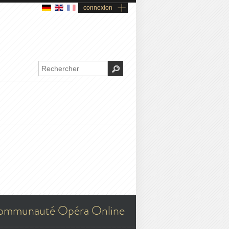
connexion
ommunauté Opéra Online