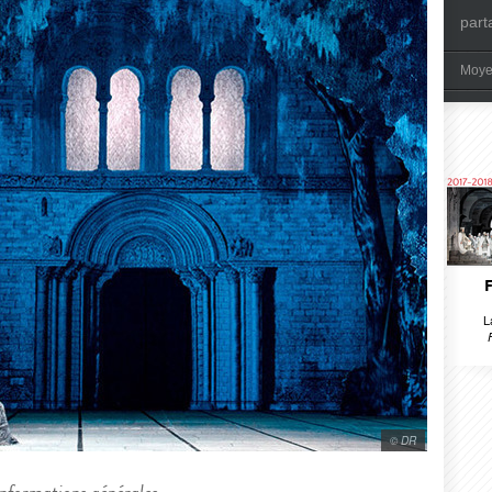
part
Moye
L
© DR