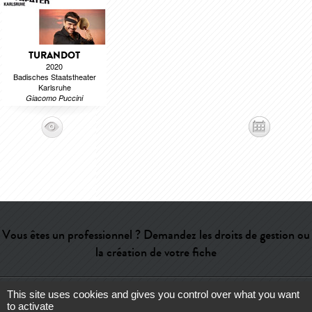
TURANDOT
2020
Badisches Staatstheater
Karlsruhe
Giacomo Puccini
Vous êtes un professionnel ? Demandez les droits de gestion ou
la création de votre fiche
This site uses cookies and gives you control over what you want
Aide
-
Contact
-
Admin
-
Lexique
-
CGU
-
Qui sommes-nous ?
-
to activate
Publicité