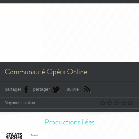
Communauté Opéra Online
partager
partager
suivre
Moyenne notation
Productions liées