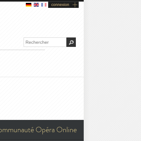
connexion
ommunauté Opéra Online