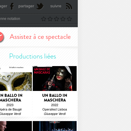
ager
partager
suivre
nne notation
Productions liées
N BALLO IN
UN BALLO IN
MASCHERA
MASCHERA
2023
2022
péra de Baugé
Operafest Lisboa
Giuseppe Verdi
Giuseppe Verdi