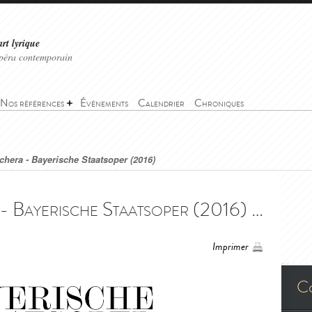
art lyrique
'opéra contemporain
Nos références
Événements
Calendrier
Chroniques
chera - Bayerische Staatsoper (2016)
Un ballo in maschera - Bayerische Staatsoper (2016) - Un ballo in maschera - Bayerische Staatsoper (2016)
Imprimer
C