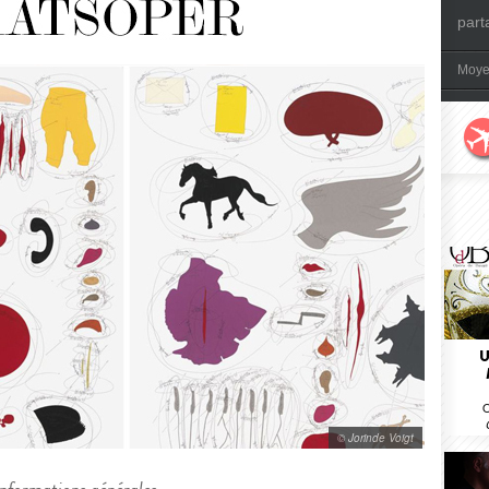
part
Moye
U
O
© Jorinde Voigt