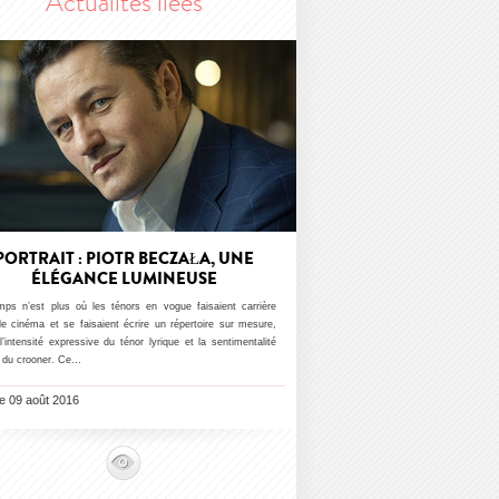
Actualités liées
PORTRAIT : PIOTR BECZAŁA, UNE
ÉLÉGANCE LUMINEUSE
mps n’est plus où les ténors en vogue faisaient carrière
le cinéma et se faisaient écrire un répertoire sur mesure,
l’intensité expressive du ténor lyrique et la sentimentalité
e du crooner. Ce…
le 09 août 2016