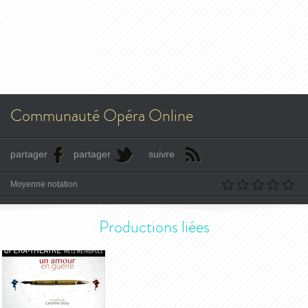
Communauté Opéra Online
partager
partager
suivre
Moyenne notation
Productions liées