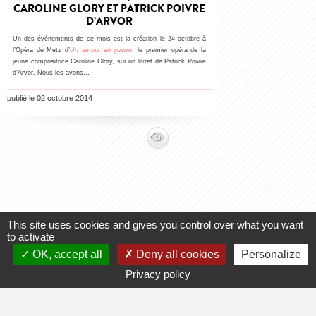
CAROLINE GLORY ET PATRICK POIVRE
D’ARVOR
Un des événements de ce mois est la création le 24 octobre à
l’Opéra de Metz d’
Un amour en guerre
, le premier opéra de la
jeune compositrice Caroline Glory, sur un livret de Patrick Poivre
d’Arvor. Nous les avons…
publié le 02 octobre 2014
This site uses cookies and gives you control over what you want
to activate
Vous êtes un professionnel ? Demandez les droits de gestion ou
OK, accept all
Deny all cookies
Personalize
la création de votre fiche
Privacy policy
Aide
-
Contact
-
Admin
-
Lexique
-
CGU
-
Qui sommes-nous ?
-