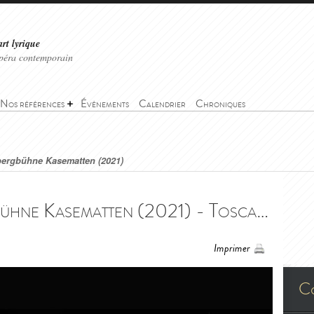
art lyrique
'opéra contemporain
Nos références
Événements
Calendrier
Chroniques
bergbühne Kasematten (2021)
Tosca - Schloßbergbühne Kasematten (2021) - Tosca - Schloßbergbühne Kasematten (2021)
Imprimer
C