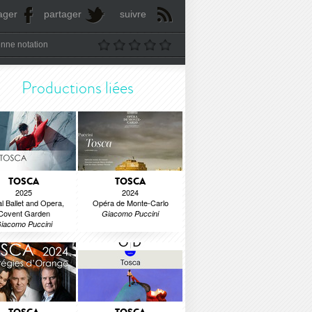
ager
partager
suivre
nne notation
Productions liées
TOSCA
TOSCA
2025
2024
l Ballet and Opera,
Opéra de Monte-Carlo
Covent Garden
Giacomo Puccini
iacomo Puccini