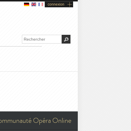
connexion
ommunauté Opéra Online