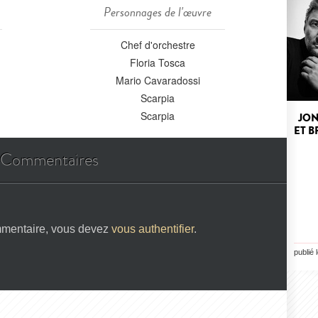
Personnages de l'œuvre
Chef d'orchestre
Floria Tosca
Mario Cavaradossi
Scarpia
Scarpia
JON
ET B
Commentaires
mmentaire, vous devez
vous authentifier
.
publié 