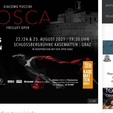
part
Moye
Roya
G
© DR