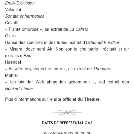
Emily Dickinson
Valentini
Sonata enharmonica
Cavalli
« Piante ombrose », air extrait de
La Calisto
Gluck
Danse des spectres et des furies, extrait d’
Orfeo ed Euridice
« Misera, dove son! Ah! Non son io che parlo »récitatif et air
extraits d’
Ezio
Haendel
« As with rosy stepts the morn », air extrait de
Theodora
Mahler
« Ich bin der Welt abhanden gekommen », lied extrait des
Rückert-Lieder
Plus d'informations sur le
site officiel du Théâtre
.
DATES DE REPRÉSENTATIONS
05 octobre 2022 20:00:00