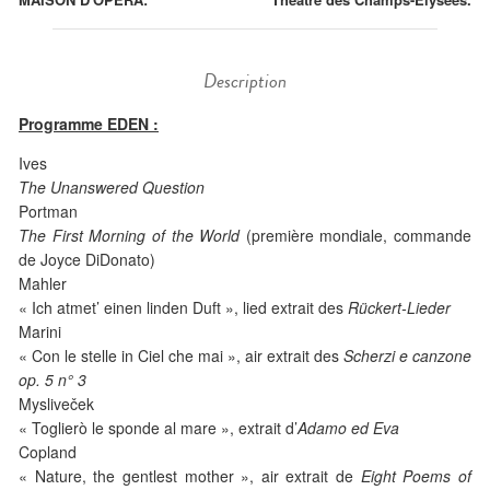
Description
Programme EDEN :
Ives
The Unanswered Question
Portman
The First Morning of the World
(première mondiale, commande
de Joyce DiDonato)
Mahler
« Ich atmet’ einen linden Duft », lied extrait des
Rückert-Lieder
Marini
« Con le stelle in Ciel che mai », air extrait des
Scherzi e canzone
op. 5 n° 3
Mysliveček
« Toglierò le sponde al mare », extrait d’
Adamo ed Eva
Copland
« Nature, the gentlest mother », air extrait de
Eight Poems of