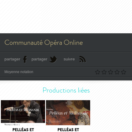
Communauté Opéra Online
partager
partager
suivre
Moyenne notation
Productions liées
PELLÉAS ET
PELLÉAS ET