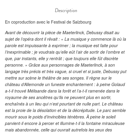
Description
En coproduction avec le Festival de Salzbourg
Avant de découvrir la pièce de Maeterlinck, Debussy disait au
sujet de l’opéra dont il rêvait : « La musique y commence là où la
parole est impuissante à exprimer ; la musique est faite pour
l’inexprimable ; je voudrais qu’elle eût l’air de sortir de l’ombre et
que, par instants, elle y rentrât ; que toujours elle fût discrète
personne. » Grâce aux personnages de Maeterlinck, à son
langage très précis et très vague, si cruel et si juste, Debussy put
mettre sur scène le théâtre de ses songes. Il règne sur le
château d’Allemonde un funeste enchantement : à peine Golaud
a-t-il trouvé Mélisande dans la forêt et l’a-t-il ramenée dans le
royaume de ses ancêtres qu’ils ne peuvent plus en sortir,
enchaînés à un lieu qui n’est pourtant de nulle part. Le château
est la proie de la désolation et de la décrépitude. Le parc semble
mourir sous le poids d’invincibles ténèbres. À peine le soleil
parvient-il encore à percer et illumine-t-il la fontaine miraculeuse
mais abandonnée, celle qui ouvrait autrefois les yeux des