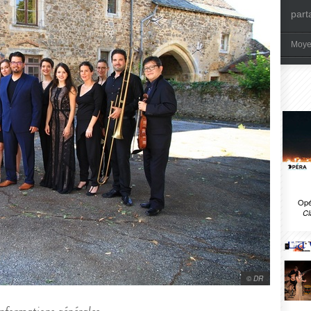
part
Moye
Opé
Cl
© DR