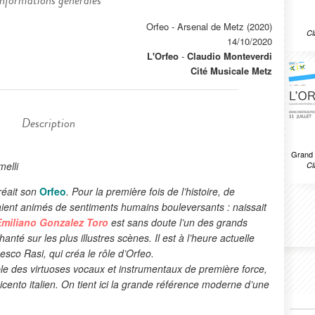
Informations générales
Orfeo - Arsenal de Metz (2020)
Cl
14/10/2020
L'Orfeo
-
Claudio Monteverdi
Cité Musicale Metz
Description
Grand 
melli
Cl
éait son
Orfeo
. Pour la première fois de l’histoire, de
aient animés de sentiments humains bouleversants : naissait
Emiliano Gonzalez Toro
est sans doute l’un des grands
hanté sur les plus illustres scènes. Il est à l’heure actuelle
cesco Rasi, qui créa le rôle d’Orfeo.
e des virtuoses vocaux et instrumentaux de première force,
cento italien. On tient ici la grande référence moderne d’une