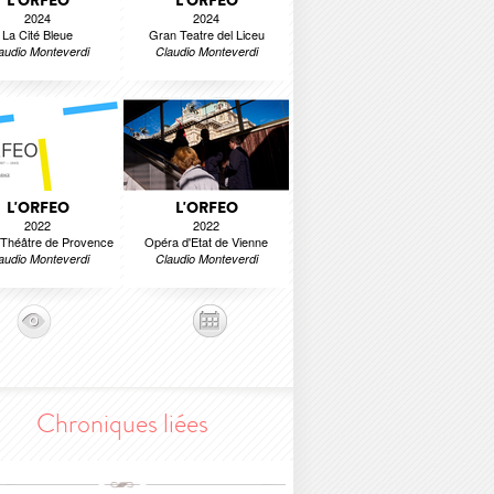
L'ORFEO
L'ORFEO
2024
2024
La Cité Bleue
Gran Teatre del Liceu
audio Monteverdi
Claudio Monteverdi
L'ORFEO
L'ORFEO
2022
2022
Théâtre de Provence
Opéra d'Etat de Vienne
audio Monteverdi
Claudio Monteverdi
Chroniques liées