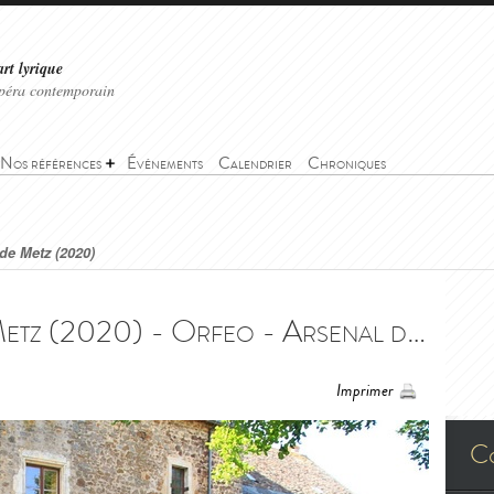
art lyrique
'opéra contemporain
Nos références
Événements
Calendrier
Chroniques
 de Metz (2020)
Orfeo - Arsenal de Metz (2020) - Orfeo - Arsenal de Metz (2020)
Imprimer
C