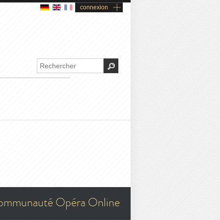
connexion
ommunauté Opéra Online