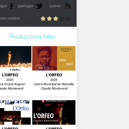
ager
partager
suivre
nne notation
Productions liées
L'ORFEO
L'ORFEO
2025
2025
ra Grand Avignon
Opéra Municipal de Marseille
audio Monteverdi
Claudio Monteverdi