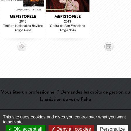
MEFISTOFELE
MEFISTOFELE
2018
2013
Théâtre National de Bavière
Opéra de San Francisco
Arrigo Boito
Arrigo Boito
Vous êtes un professionnel ? Demandez les droits de gestion ou
la création de votre fiche
This site uses cookies and gives you control over what you want
Aide
-
Contact
-
Admin
-
Lexique
-
CGU
-
Qui sommes-nous ?
-
to activate
Publicité
OK, accept all
Deny all cookies
Personalize