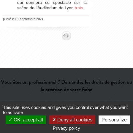
qui donnera ce spectacle sur la
scène de l’Auditorium de Lyon
trois
…
publié le 01 septembre 2021
Vous êtes un professionnel ? Demandez les droits de gestion ou
la création de votre fiche
This site uses cookies and gives you control over what you want
Aide
-
Contact
-
Admin
-
Lexique
-
CGU
-
Qui sommes-nous ?
-
to activate
Publicité
OK, accept all
Deny all cookies
Personalize
Privacy policy