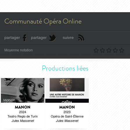
Communauté Opéra Online
partager
partager
suivre
Moyenne notation
Productions liées
MANON
MANON
2024
2023
Teatro Regio de Turin
Opéra de Saint-Étienne
Jules Massenet
Jules Massenet