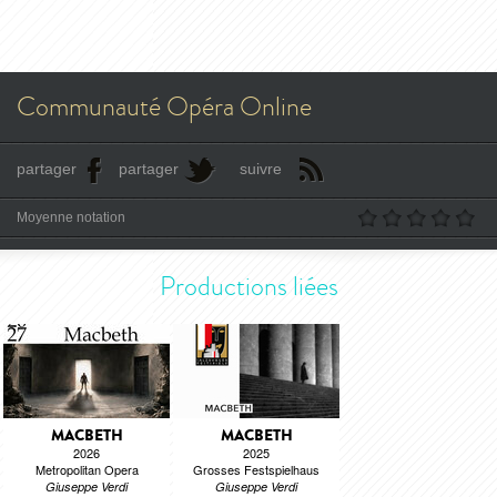
Communauté Opéra Online
partager
partager
suivre
Moyenne notation
Productions liées
MACBETH
MACBETH
2026
2025
Metropolitan Opera
Grosses Festspielhaus
Giuseppe Verdi
Giuseppe Verdi