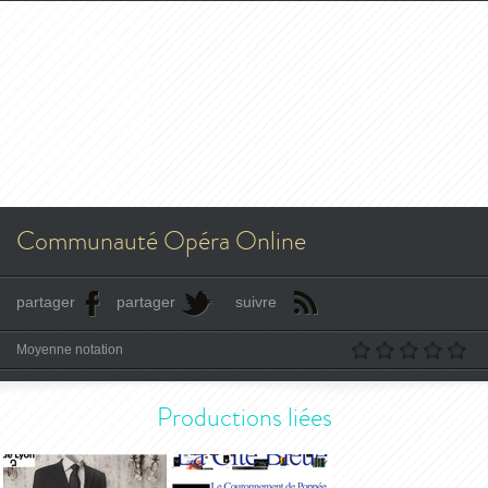
Communauté Opéra Online
partager
partager
suivre
Moyenne notation
Productions liées