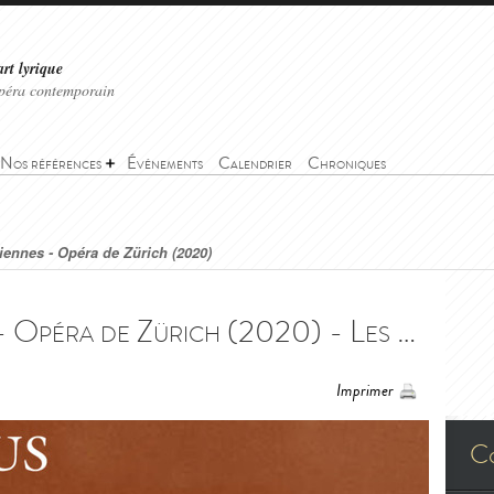
art lyrique
'opéra contemporain
Nos références
Événements
Calendrier
Chroniques
liennes - Opéra de Zürich (2020)
Les vêpres siciliennes - Opéra de Zürich (2020) - Les vêpres siciliennes (I vespri siciliani) - Opernhaus Zürich (2020)
Imprimer
C