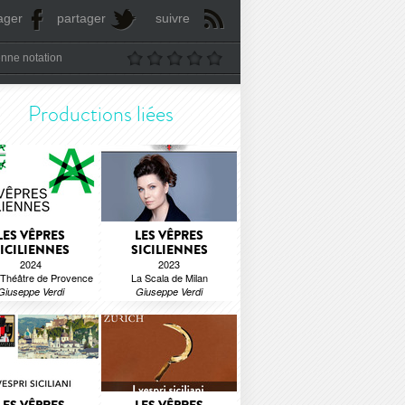
ager
partager
suivre
nne notation
Productions liées
LES VÊPRES
LES VÊPRES
ICILIENNES
SICILIENNES
2024
2023
Théâtre de Provence
La Scala de Milan
Giuseppe Verdi
Giuseppe Verdi