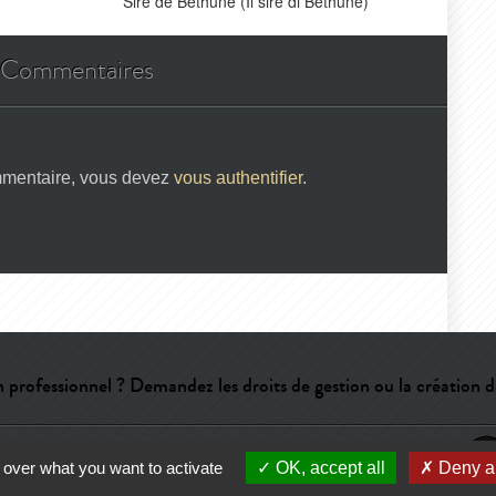
Sire de Béthune (Il sire di Bethune)
Commentaires
mmentaire, vous devez
vous authentifier
.
 professionnel ? Demandez les droits de gestion ou la création d
e
-
CGU
-
Qui sommes-nous ?
-
Publicité
 over what you want to activate
OK, accept all
Deny al