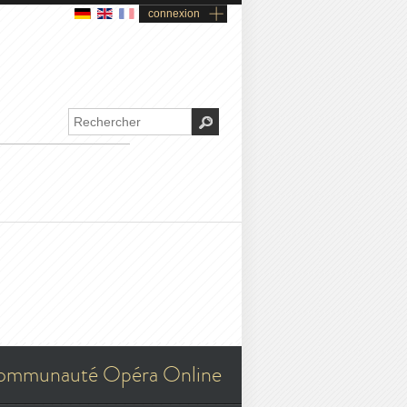
connexion
ommunauté Opéra Online