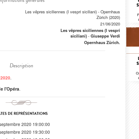
Informations générales
S
Les vêpres siciliennes (I vespri siciliani) - Opernhaus
F
Zürich (2020)
21/06/2020
Les vêpres siciliennes (I vespri
siciliani)
-
Giuseppe Verdi
Opernhaus Zürich.
S
Description
O
 2020
.
 de l'Opéra
.
TES DE REPRÉSENTATIONS
septembre 2020 19:00:00
septembre 2020 19:30:00