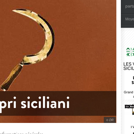
part
Moye
S
Grand 
© DR