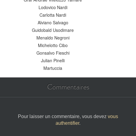
Lodovico Nardi
Carlotta Nardi
Alviano Salvago
Guidobald Usodimare
Menaldo Negroni
Michelotto Cibo
Gonsalvo Fieschi
Julian Pinelli
Martuccia
Commentaires
Pour laisser un commentaire, vous devez
vous
authentifier
.