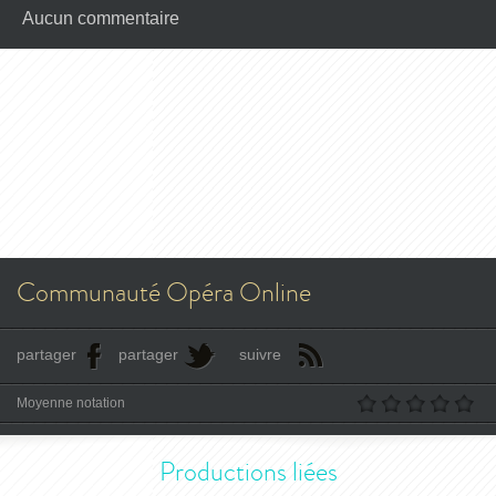
Aucun commentaire
Communauté Opéra Online
partager
partager
suivre
Moyenne notation
Productions liées