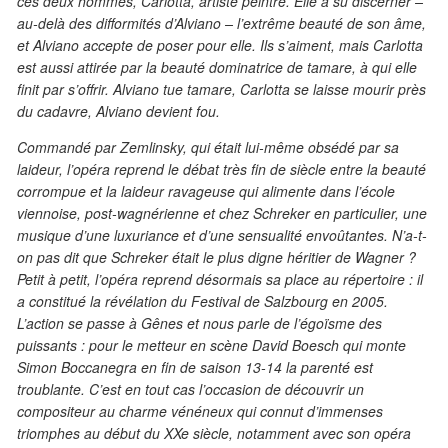
ces deux hommes, Carlotta, artiste peintre. Elle a su discerner –
au-delà des difformités d’Alviano – l’extrême beauté de son âme,
et Alviano accepte de poser pour elle. Ils s’aiment, mais Carlotta
est aussi attirée par la beauté dominatrice de tamare, à qui elle
finit par s’offrir. Alviano tue tamare, Carlotta se laisse mourir près
du cadavre, Alviano devient fou.
Commandé par Zemlinsky, qui était lui-même obsédé par sa
laideur, l’opéra reprend le débat très fin de siècle entre la beauté
corrompue et la laideur ravageuse qui alimente dans l’école
viennoise, post-wagnérienne et chez Schreker en particulier, une
musique d’une luxuriance et d’une sensualité envoûtantes. N’a-t-
on pas dit que Schreker était le plus digne héritier de Wagner ?
Petit à petit, l’opéra reprend désormais sa place au répertoire : il
a constitué la révélation du Festival de Salzbourg en 2005.
L’action se passe à Gênes et nous parle de l’égoïsme des
puissants : pour le metteur en scène David Boesch qui monte
Simon Boccanegra en fin de saison 13-14 la parenté est
troublante. C’est en tout cas l’occasion de découvrir un
compositeur au charme vénéneux qui connut d’immenses
triomphes au début du XXe siècle, notamment avec son opéra