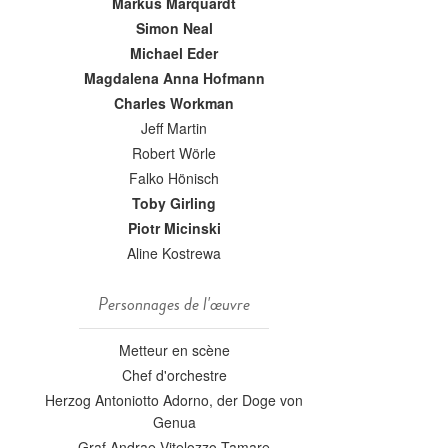
Markus Marquardt
Simon Neal
Michael Eder
Magdalena Anna Hofmann
Charles Workman
Jeff Martin
Robert Wörle
Falko Hönisch
Toby Girling
Piotr Micinski
Aline Kostrewa
Personnages de l'œuvre
Metteur en scène
Chef d'orchestre
Herzog Antoniotto Adorno, der Doge von
Genua
Graf Andrae Vitelozzo Tamare