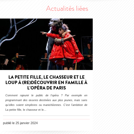
Actualités liées
LA PETITE FILLE, LE CHASSEUR ET LE
LOUP À (RE)DÉCOUVRIR EN FAMILLE À
L'OPÉRA DE PARIS
Comment rajeunir le public de l’opéra ? Par exemple en
programmant des œuvres destinées aux plus jeunes, mais sans
qu’elles soient simplistes ou manichéennes. C’est l’ambition de
La petite fille, le chasseur et le…
publié le 25 janvier 2024