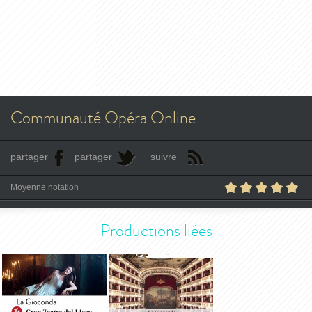
Communauté Opéra Online
partager
partager
suivre
Moyenne notation
Productions liées