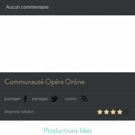
Aucun commentaire
Communauté Opéra Online
partager
partager
suivre
Moyenne notation
Productions liées