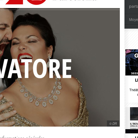
part
Moye
L
Théât
© DR