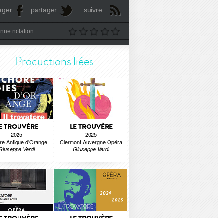
ager
partager
suivre
nne notation
Productions liées
E TROUVÈRE
LE TROUVÈRE
2025
2025
re Antique d'Orange
Clermont Auvergne Opéra
Giuseppe Verdi
Giuseppe Verdi