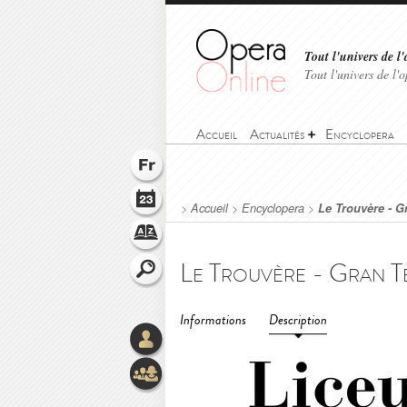
Tout l'univers de l'
Tout l'univers de l
Accueil
Actualités
Encyclopera
>
Accueil
>
Encyclopera
>
Le Trouvère - G
Informations
Description