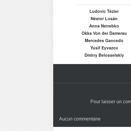
Ludovic Tézier
Néstor Losán
Anna Netrebko
Okka Von der Damerau
Mercedes Gancedo
Yusif Eyvazov
Dmitry Belosselskiy
Pour laisser un co
Aucun commentaire