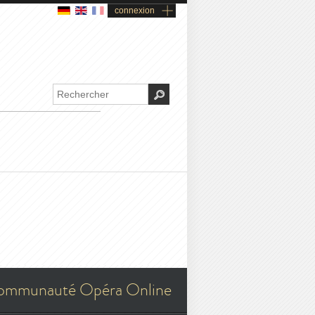
connexion
ommunauté Opéra Online