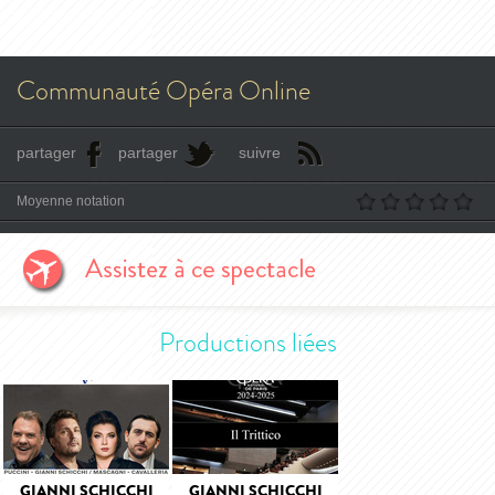
Communauté Opéra Online
partager
partager
suivre
Moyenne notation
Productions liées
GIANNI SCHICCHI
GIANNI SCHICCHI