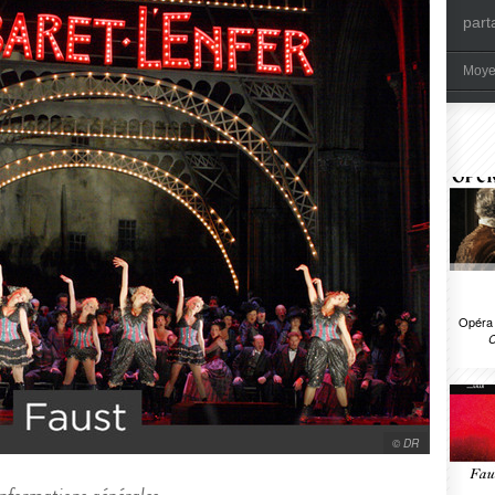
part
Moye
Opéra 
C
© DR