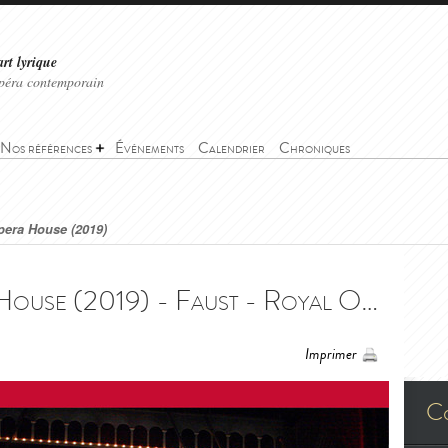
art lyrique
'opéra contemporain
Nos références
Événements
Calendrier
Chroniques
pera House (2019)
Faust - Royal Opera House (2019) - Faust - Royal Opera House (2019)
Imprimer
C