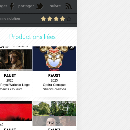
ager
partager
suivre
nne notation
Productions liées
FAUST
FAUST
2025
2025
Royal Wallonie-Liège
Opéra-Comique
harles Gounod
Charles Gounod