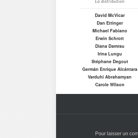
La distribution
David McVicar
Dan Ettinger
Michael Fabiano
Erwin Schrott
Diana Damrau
Irina Lungu
Stéphane Degout
Germán Enrique Alcántara
Varduhi Abrahamyan
Carole Wilson
Pour laisser un co