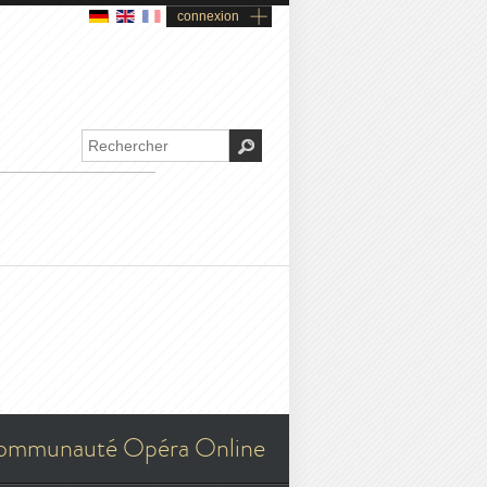
connexion
ommunauté Opéra Online