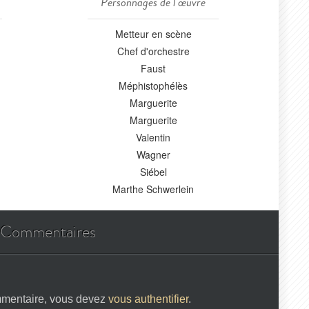
Personnages de l'œuvre
Metteur en scène
Chef d'orchestre
Faust
Méphistophélès
Marguerite
Marguerite
Valentin
Wagner
Siébel
Marthe Schwerlein
Commentaires
mmentaire, vous devez
vous authentifier
.