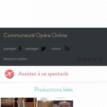
Communauté Opéra Online
partager
partager
suivre
Moyenne notation
Productions liées