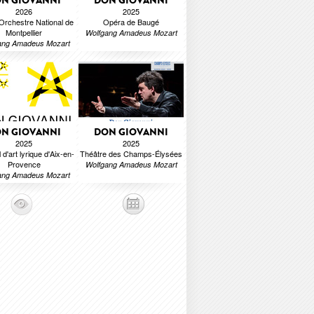
N GIOVANNI
DON GIOVANNI
2026
2025
Orchestre National de
Opéra de Baugé
Montpellier
Wolfgang Amadeus Mozart
ang Amadeus Mozart
N GIOVANNI
DON GIOVANNI
2025
2025
 d'art lyrique d'Aix-en-
Théâtre des Champs-Élysées
Provence
Wolfgang Amadeus Mozart
ang Amadeus Mozart