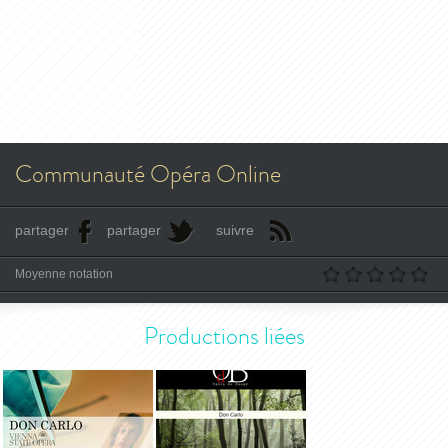
Communauté Opéra Online
partager
partager
suivre
Moyenne notation
Productions liées