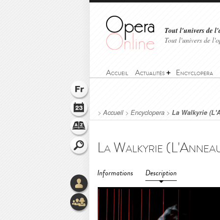
Tout l'univers de l'
Tout l'univers de l
Accueil
Actualités
Encyclopera
>
Accueil
>
Encyclopera
>
La Walkyrie (L'
Informations
Description