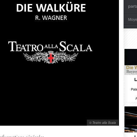
part
Moye
L
Pala
© Teatro alla Scala