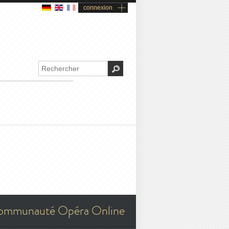
connexion
ommunauté Opéra Online