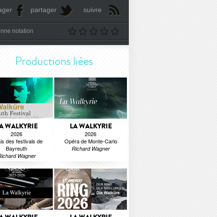
ager
partager
suivre
nne notation
Productions liées
A WALKYRIE
LA WALKYRIE
2026
2026
is des festivals de
Opéra de Monte-Carlo
Bayreuth
Richard Wagner
Richard Wagner