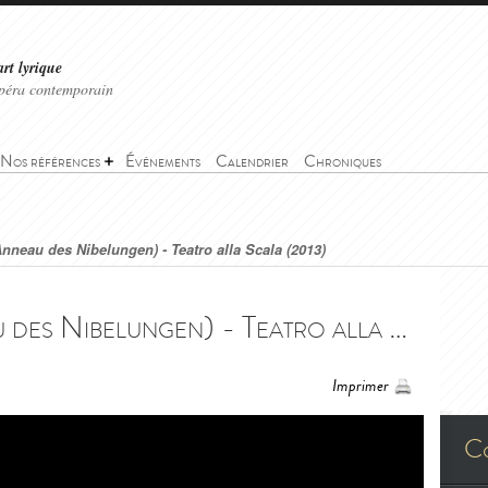
art lyrique
'opéra contemporain
Nos références
Événements
Calendrier
Chroniques
Anneau des Nibelungen) - Teatro alla Scala (2013)
La Walkyrie (L'Anneau des Nibelungen) - Teatro alla Scala (2013) - Die Walküre (Der Ring des Nibelungen) - Teatro alla Scala (2013)
Imprimer
C