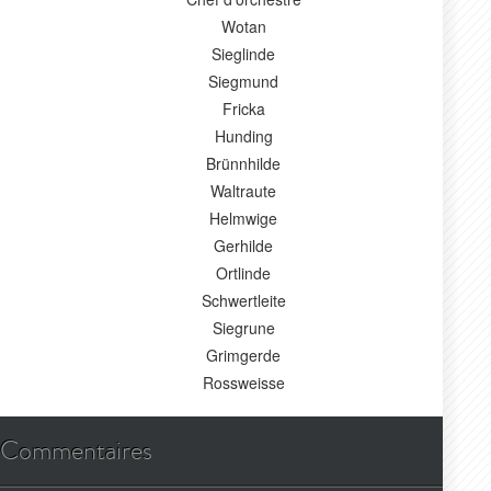
Wotan
Sieglinde
Siegmund
Fricka
Hunding
Brünnhilde
Waltraute
Helmwige
Gerhilde
Ortlinde
Schwertleite
Siegrune
Grimgerde
Rossweisse
Commentaires