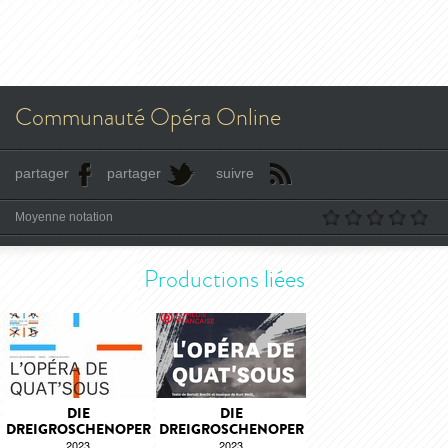
Communauté Opéra Online
partager
partager
suivre
Moyenne notation
Productions liées
DIE
DIE
DREIGROSCHENOPER
DREIGROSCHENOPER
2023
2023