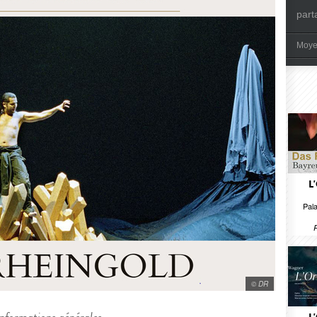
part
Moye
L
Pala
© DR