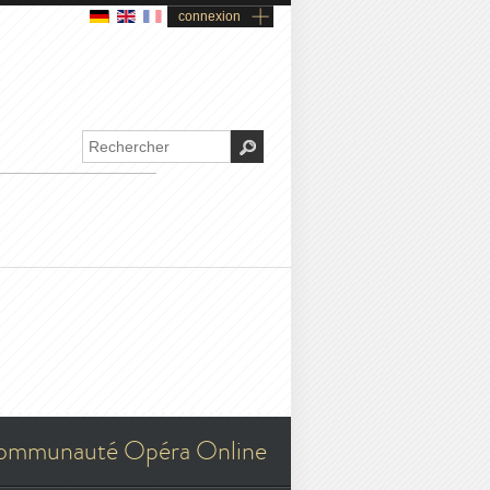
connexion
ommunauté Opéra Online