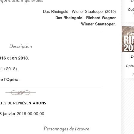
Informations générales
L
Opé
Das Rheingold - Wiener Staatsoper (2019)
Das Rheingold
-
Richard Wagner
Wiener Staatsoper.
Description
L
016
et
en 2018
.
Opéra
uin 2018).
 de l'Opéra
.
TES DE REPRÉSENTATIONS
8 janvier 2019 00:00:00
Personnages de l'œuvre