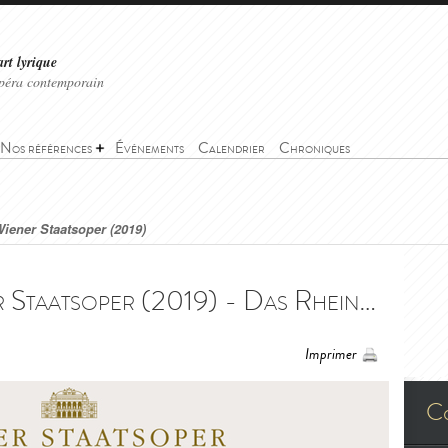
art lyrique
'opéra contemporain
Nos références
Événements
Calendrier
Chroniques
Wiener Staatsoper (2019)
L'Or du Rhin - Wiener Staatsoper (2019) - Das Rheingold - Wiener Staatsoper (2019)
Imprimer
C