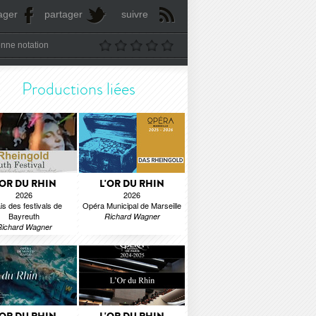
ager
partager
suivre
nne notation
Productions liées
'OR DU RHIN
L'OR DU RHIN
2026
2026
is des festivals de
Opéra Municipal de Marseille
Bayreuth
Richard Wagner
Richard Wagner