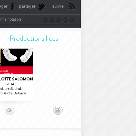
ager
partager
suivre
nne notation
Productions liées
LOTTE SALOMON
2014
elsenreitschule
c-André Dalbavie