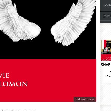
part
Moye
CHAR
F
Mar
© Robert Longo