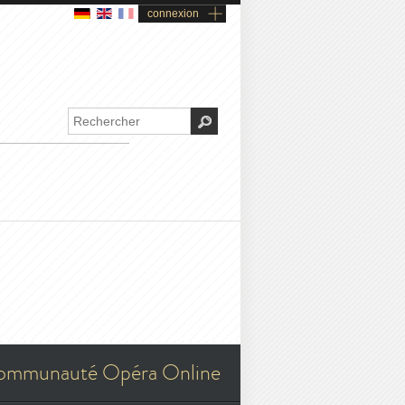
connexion
ommunauté Opéra Online