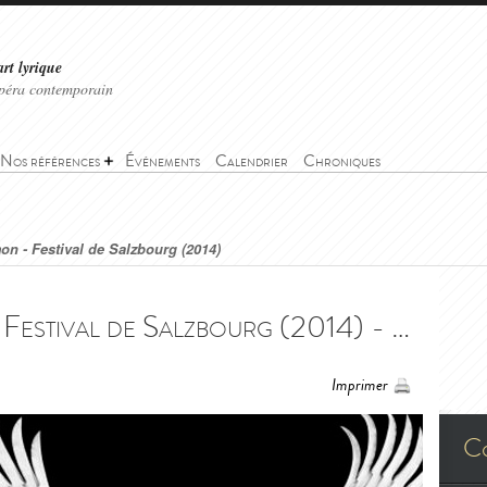
art lyrique
'opéra contemporain
Nos références
Événements
Calendrier
Chroniques
on - Festival de Salzbourg (2014)
Charlotte Salomon - Festival de Salzbourg (2014) - Charlotte Salomon - Salzburger Festspiele (2014)
Imprimer
C