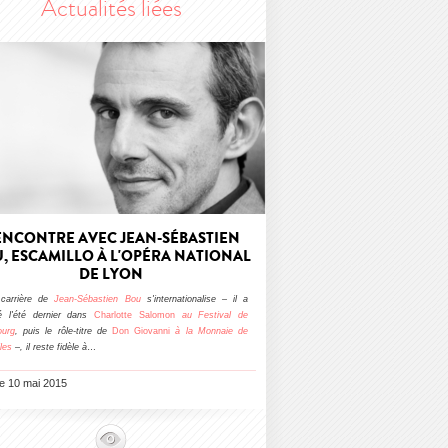
Actualités liées
ENCONTRE AVEC JEAN-SÉBASTIEN
, ESCAMILLO À L'OPÉRA NATIONAL
DE LYON
 carrière de
Jean-Sébastien Bou
s'internationalise – il a
é l'été dernier dans
Charlotte Salomon
au Festival de
ourg
, puis le rôle-titre de
Don Giovanni
à la Monnaie de
les
–
, il reste fidèle à
…
le 10 mai 2015