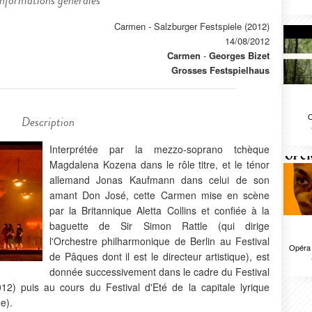
Informations générales
Carmen - Salzburger Festspiele (2012)
14/08/2012
Carmen
-
Georges Bizet
Grosses Festspielhaus
O
Description
Interprétée par la mezzo-soprano tchèque
Magdalena Kozena dans le rôle titre, et le ténor
allemand Jonas Kaufmann dans celui de son
amant Don José, cette Carmen mise en scène
par la Britannique Aletta Collins et confiée à la
baguette de Sir Simon Rattle (qui dirige
l'Orchestre philharmonique de Berlin au Festival
Opéra 
de Pâques dont il est le directeur artistique), est
donnée successivement dans le cadre du Festival
2) puis au cours du Festival d'Eté de la capitale lyrique
e).