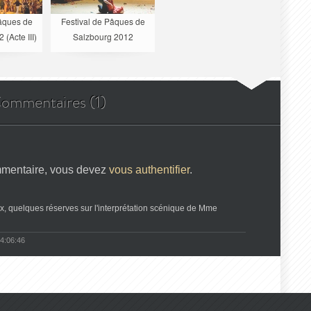
Pâques de
Festival de Pâques de
(Acte III)
Salzbourg 2012
ommentaires (1)
mmentaire, vous devez
vous authentifier
.
x, quelques réserves sur l'interprétation scénique de Mme
4:06:46