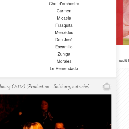
Chef d'orchestre
Carmen
Micaela
Frasquita
Mercédès
Don José
Escamillo
Zuniga
Morales
publié 
Le Remendado
bourg (2012) (Production - Salzburg, autriche)