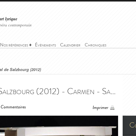
art lyrique
'opéra contemporain
Nos références
Événements
Calendrier
Chroniques
al de Salzbourg (2012)
Carmen - Festival de Salzbourg (2012) - Carmen - Salzburger Festspiele (2012)
Commentaires
Imprimer
C