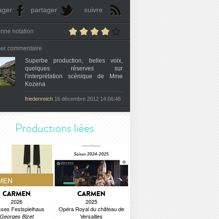
ager
partager
suivre
nne notation
ier commentaire
Superbe production, belles voix,
quelques réserves sur
l'interprétation scénique de Mme
Kozena
friedenreich
16 décembre 2012 14:06:46
Productions liées
CARMEN
CARMEN
2026
2025
ses Festspielhaus
Opéra Royal du château de
Versailles
Georges Bizet