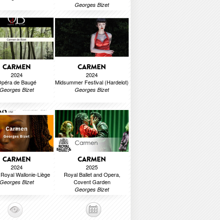
Georges Bizet
CARMEN
CARMEN
2024
2024
péra de Baugé
Midsummer Festival (Hardelot)
Georges Bizet
Georges Bizet
CARMEN
CARMEN
2024
2025
Royal Wallonie-Liège
Royal Ballet and Opera,
Covent Garden
Georges Bizet
Georges Bizet