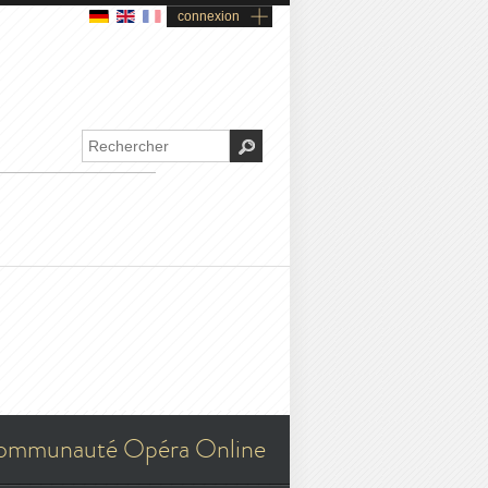
connexion
ommunauté Opéra Online