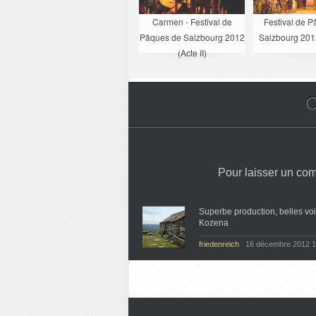
Carmen - Festival de
Festival de 
Pâques de Salzbourg 2012
Salzbourg 2012 
(Acte II)
C
Pour laisser un co
Superbe production, belles voi
Kozena
friedenreich
16 décembre 2012 1