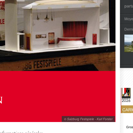
part
Moye
Dern
© Salzburg Festspiele - Karl Forster
Gros