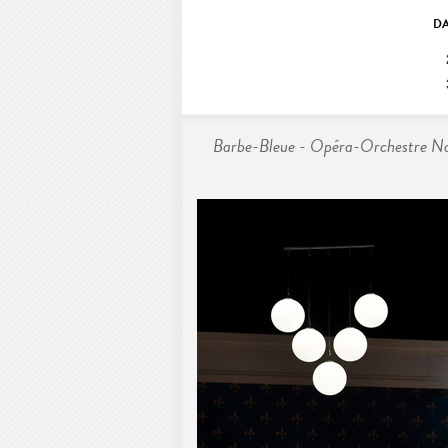
DA
Barbe-Bleue - Opéra-Orchestre Nat