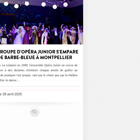
TROUPE D'OPÉRA JUNIOR S'EMPARE
E BARBE-BLEUE À MONTPELLIER
s sa création en 1990, l'ensemble Opéra Junior ne cesse de
ser à des dizaines d'enfants chaque année de goûter au
r de pratiquer l'art lyrique, tant par le chant que par le théâtre
fois la danse.
…
le 28 avril 2025