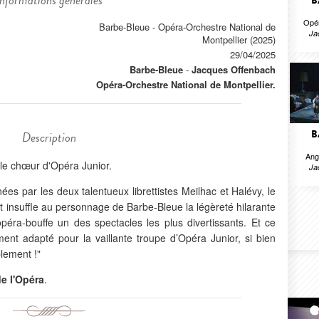
Informations générales
B
Opér
Barbe-Bleue - Opéra-Orchestre National de
Ja
Montpellier (2025)
29/04/2025
Barbe-Bleue
-
Jacques Offenbach
Opéra-Orchestre National de Montpellier.
B
Description
Ang
t le chœur d'Opéra Junior.
Ja
nées par les deux talentueux librettistes Meilhac et Halévy, le
et insuffle au personnage de Barbe-Bleue la légèreté hilarante
 opéra-bouffe un des spectacles les plus divertissants. Et ce
ment adapté pour la vaillante troupe d’Opéra Junior, si bien
blement !"
 de l'Opéra
.