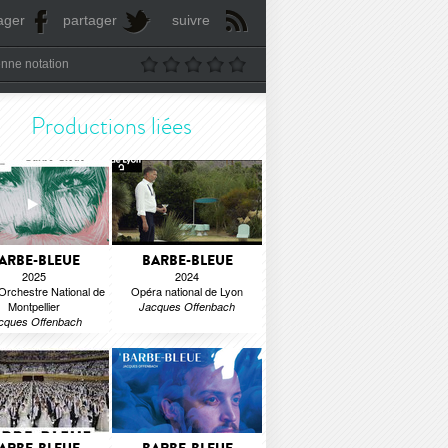
ager
partager
suivre
nne notation
Productions liées
ARBE-BLEUE
BARBE-BLEUE
2025
2024
Orchestre National de
Opéra national de Lyon
Montpellier
Jacques Offenbach
cques Offenbach