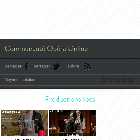
Communauté Opéra Online
partager
partager
suivre
Moyenne notation
Productions liées