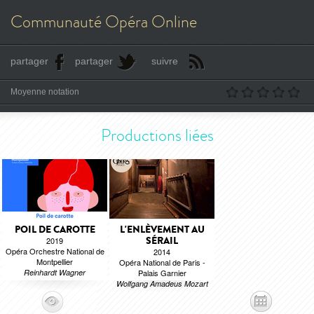
Communauté Opéra Online
partager
partager
suivre
Moyenne notation
Productions liées
POIL DE CAROTTE
L'ENLÈVEMENT AU
SÉRAIL
2019
Opéra Orchestre National de
2014
Montpellier
Opéra National de Paris -
Reinhardt Wagner
Palais Garnier
Wolfgang Amadeus Mozart