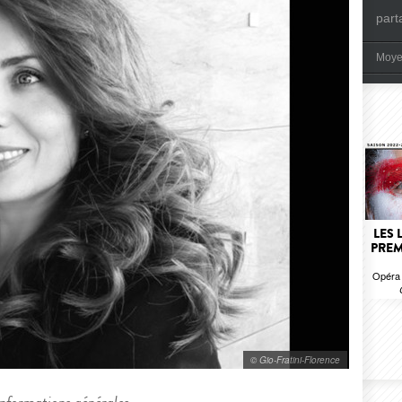
part
Moye
LES 
PREM
Opéra 
© Gio-Fratini-Florence