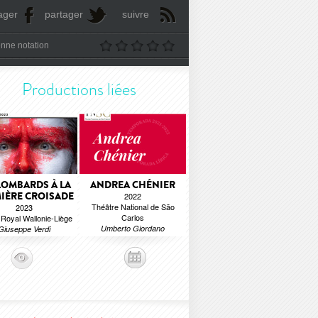
ager
partager
suivre
nne notation
Productions liées
LOMBARDS À LA
ANDREA CHÉNIER
IÈRE CROISADE
2022
Théâtre National de São
2023
Carlos
Royal Wallonie-Liège
Umberto Giordano
Giuseppe Verdi