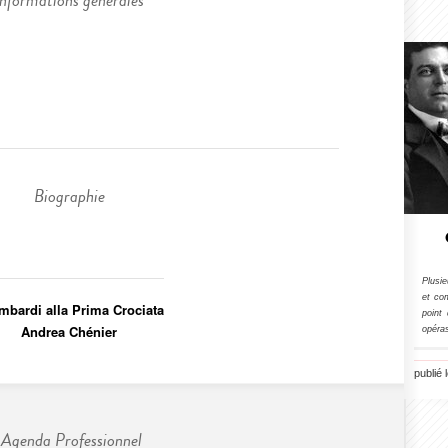
Informations générales
Biographie
Plusi
et co
mbardi alla Prima Crociata
point 
Andrea Chénier
opéras
publié 
Agenda Professionnel