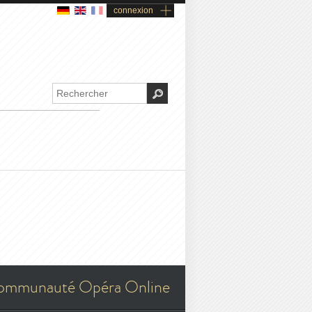
connexion
ommunauté Opéra Online