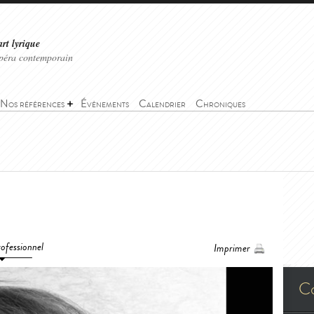
art lyrique
'opéra contemporain
Nos références
Événements
Calendrier
Chroniques
ofessionnel
Imprimer
C