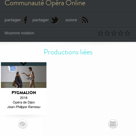
Communauté Opéra Online
partager
partager
suivre
Moyenne notation
Productions liées
PYGMALION
2018
Opéra de Dijon
Jean-Philippe Rameau