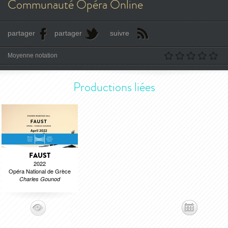
Communauté Opéra Online
partager
partager
suivre
Moyenne notation
Productions liées
FAUST
2022
Opéra National de Grèce
Charles Gounod