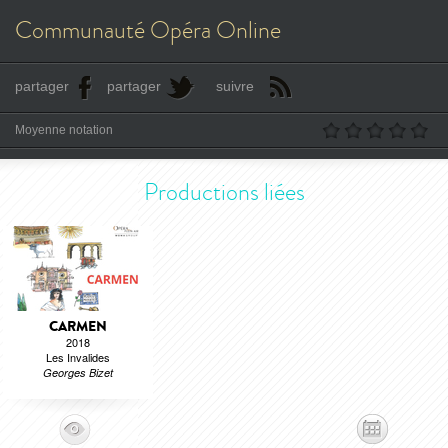
Communauté Opéra Online
partager
partager
suivre
Moyenne notation
Productions liées
CARMEN
2018
Les Invalides
Georges Bizet