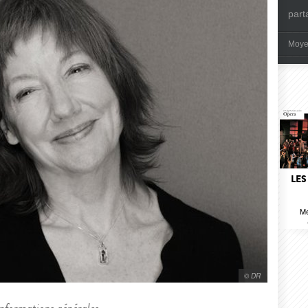
part
Moye
LES
Me
© DR