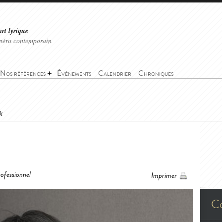
art lyrique
'opéra contemporain
Nos références
Événements
Calendrier
Chroniques
k
ofessionnel
Imprimer
C