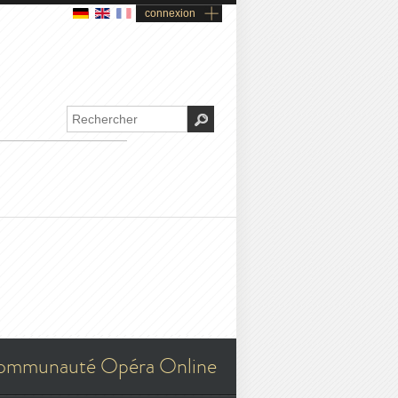
connexion
ommunauté Opéra Online