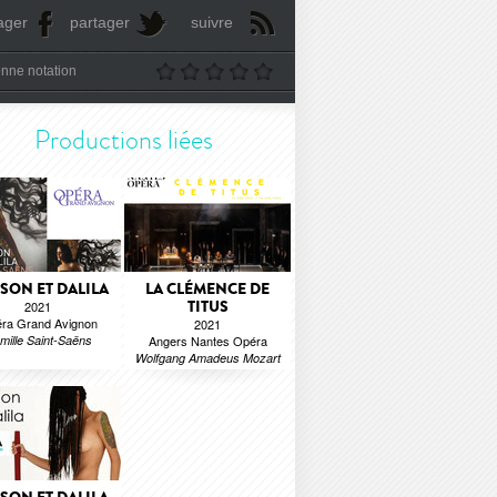
ager
partager
suivre
nne notation
Productions liées
SON ET DALILA
LA CLÉMENCE DE
TITUS
2021
ra Grand Avignon
2021
mille Saint-Saëns
Angers Nantes Opéra
Wolfgang Amadeus Mozart