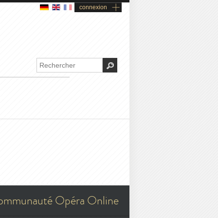
connexion
ommunauté Opéra Online