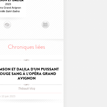
SON ET DALILA
2023
ra Grand Avignon
mille Saint-Saëns
Chroniques liées
MSON ET DALILA D’UN PUISSANT
OUGE SANG À L’OPÉRA GRAND
AVIGNON
Thibault Vicq
le 10 juin 2023