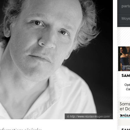
part
Moye
SAM
Opé
Ca
© http://www.nicolas-kruger.com/