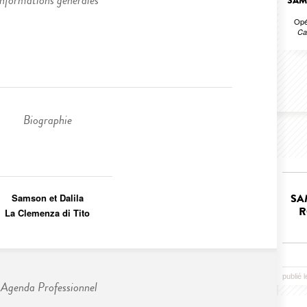
Informations générales
SAM
Opé
Ca
Biographie
Samson et Dalila
SA
R
La Clemenza di Tito
publié 
Agenda Professionnel