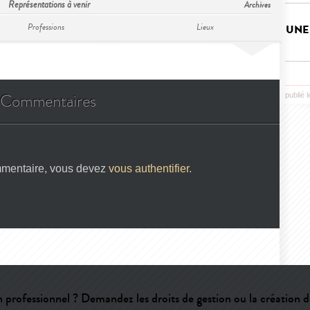
Représentations à venir
Archives
Professions
Lieux
UNE
Commentaires
publié 
mmentaire, vous devez
vous authentifier
.
 professionnel ? Demandez les droits de gestion ou la création d