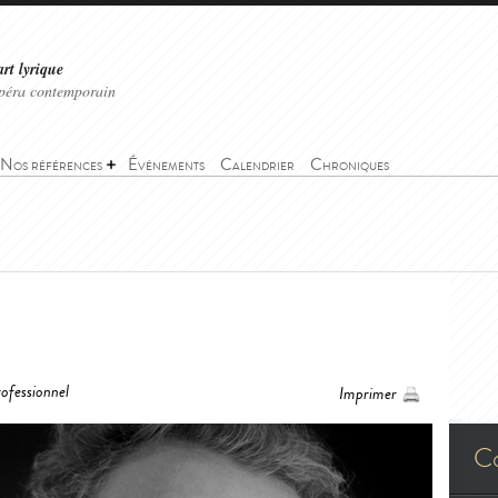
art lyrique
'opéra contemporain
Nos références
Événements
Calendrier
Chroniques
ofessionnel
Imprimer
C