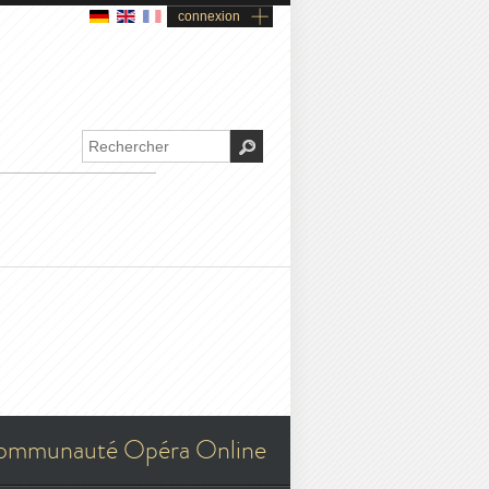
connexion
ommunauté Opéra Online