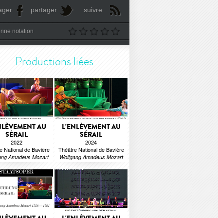
ager
partager
suivre
nne notation
Productions liées
NLÈVEMENT AU
L'ENLÈVEMENT AU
SÉRAIL
SÉRAIL
2022
2024
e National de Bavière
Théâtre National de Bavière
ang Amadeus Mozart
Wolfgang Amadeus Mozart