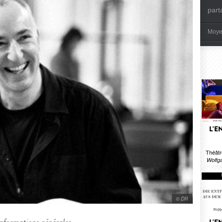
part
Moye
L'E
Théâtr
Wolfg
© DR