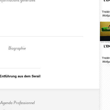
Informations générales
L'E
Théâtr
Wolfg
L'E
Biographie
Théâtr
Wolfg
Entführung aus dem Serail
Agenda Professionnel