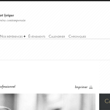
art lyrique
'opéra contemporain
Nos références
Événements
Calendrier
Chroniques
ofessionnel
Imprimer
C