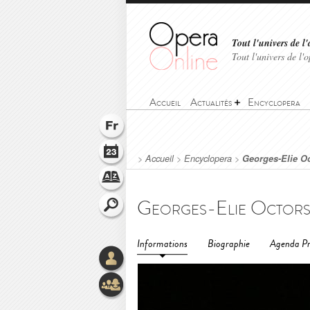
Tout l'univers de l'
Tout l'univers de l
Accueil
Actualités
Encyclopera
>
Accueil
>
Encyclopera
>
Georges-Elie O
Georges-Elie Octor
Informations
Biographie
Agenda Pr