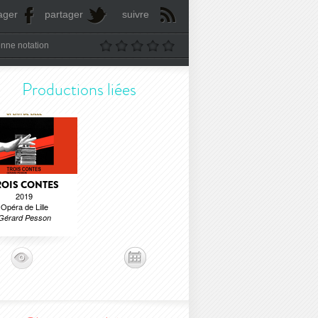
ager
partager
suivre
nne notation
Productions liées
ROIS CONTES
2019
Opéra de Lille
Gérard Pesson