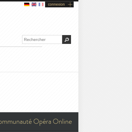
connexion
ommunauté Opéra Online