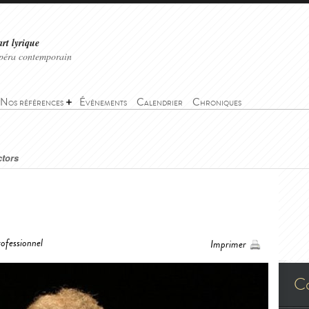
art lyrique
'opéra contemporain
Nos références
Événements
Calendrier
Chroniques
ctors
s
ofessionnel
Imprimer
C