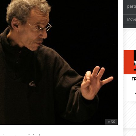
part
Moye
T
© DR