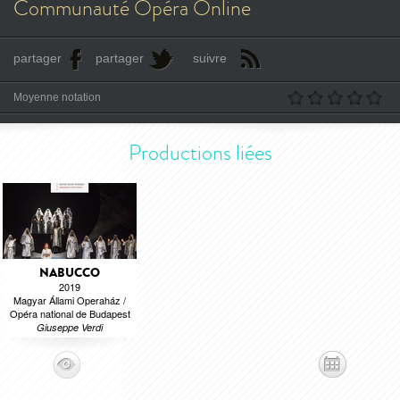
Communauté Opéra Online
partager
partager
suivre
Moyenne notation
Productions liées
NABUCCO
2019
Magyar Állami Operaház /
Opéra national de Budapest
Giuseppe Verdi