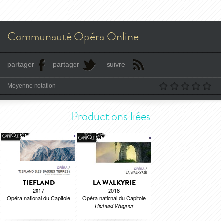
Communauté Opéra Online
partager
partager
suivre
Moyenne notation
Productions liées
TIEFLAND
LA WALKYRIE
2017
2018
Opéra national du Capitole
Opéra national du Capitole
Richard Wagner