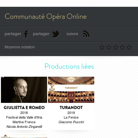
Communauté Opéra Online
partager
partager
suivre
Moyenne notation
Productions liées
GIULIETTA E ROMEO
TURANDOT
2018
2019
Festival della Valle d'Itria
La Fenice
Martina Franca
Giacomo Puccini
Nicola Antonio Zingarelli