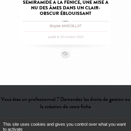
SEMIRAMIDE À LA FENICE, UNE MISE À
NU DES ÂMES DANS UN CLAIR-
OBSCUR ÉBLOUISSANT
Brigitte MAROILLAT
publié le 29 octobre 2018
Vous êtes un professionnel ? Demandez les droits de gestion ou
la création de votre fiche
This site uses cookies and gives you control over what you want
Aide
-
Contact
-
Admin
-
Lexique
-
CGU
-
Qui sommes-nous ?
-
to activate
Publicité