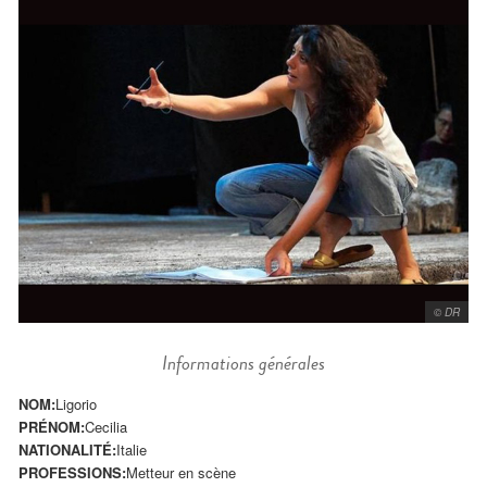
© DR
Informations générales
NOM:
Ligorio
PRÉNOM:
Cecilia
NATIONALITÉ:
Italie
PROFESSIONS:
Metteur en scène