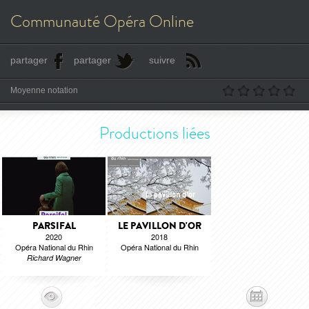
Communauté Opéra Online
partager
partager
suivre
Moyenne notation
Productions liées
PARSIFAL
LE PAVILLON D'OR
2020
2018
Opéra National du Rhin
Opéra National du Rhin
Richard Wagner