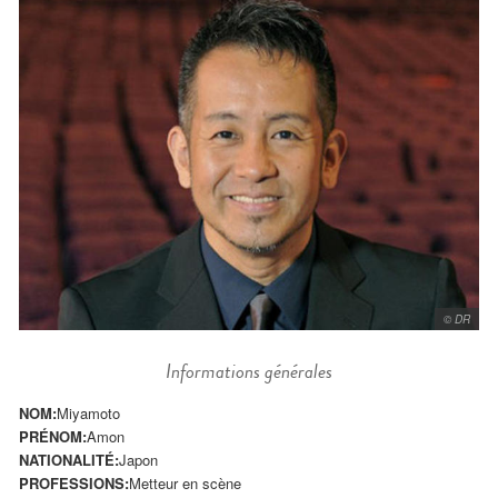
© DR
Informations générales
NOM:
Miyamoto
PRÉNOM:
Amon
NATIONALITÉ:
Japon
PROFESSIONS:
Metteur en scène