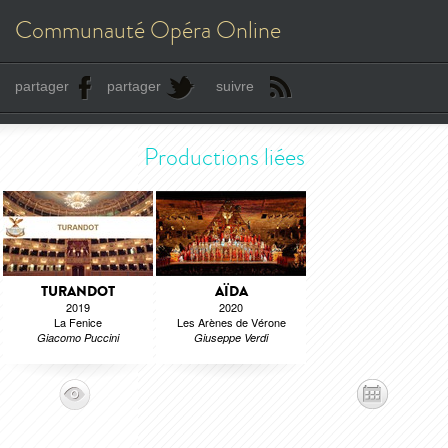
Communauté Opéra Online
partager
partager
suivre
Productions liées
TURANDOT
AÏDA
2019
2020
La Fenice
Les Arènes de Vérone
Giacomo Puccini
Giuseppe Verdi