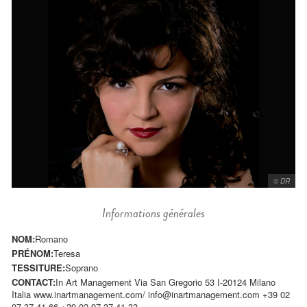
© DR
Informations générales
NOM:
Romano
PRÉNOM:
Teresa
TESSITURE:
Soprano
CONTACT:
In Art Management Via San Gregorio 53 I-20124 Milano
Italia www.inartmanagement.com/
info@inartmanagement.com
+39 02
97 37 41 66 +39 02 97 37 41 33