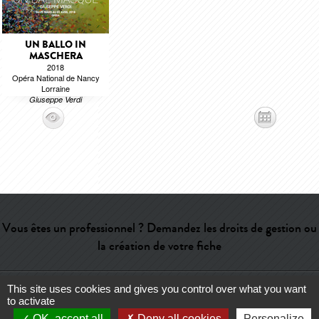
UN BALLO IN
MASCHERA
2018
Opéra National de Nancy
Lorraine
Giuseppe Verdi
Vous êtes un professionnel ? Demandez les droits de gestion ou
la création de votre fiche
This site uses cookies and gives you control over what you want
Aide
-
Contact
-
Admin
-
Lexique
-
CGU
-
Qui sommes-nous ?
-
to activate
Publicité
OK, accept all
Deny all cookies
Personalize