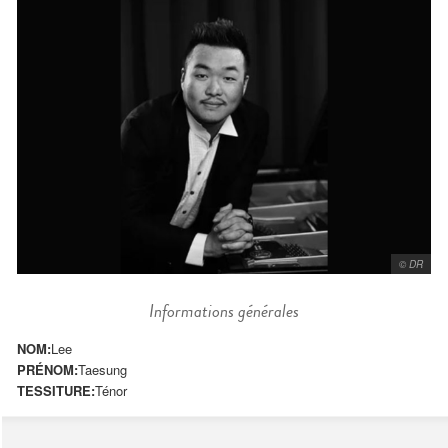
© DR
Informations générales
NOM:
Lee
PRÉNOM:
Taesung
TESSITURE:
Ténor