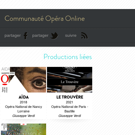
Communauté Opéra Online
partager
partager
suivre
Productions liées
AÏDA
LE TROUVÈRE
2018
2021
Opéra National de Nancy
Opéra National de Paris -
Lorraine
Bastille
Giuseppe Verdi
Giuseppe Verdi