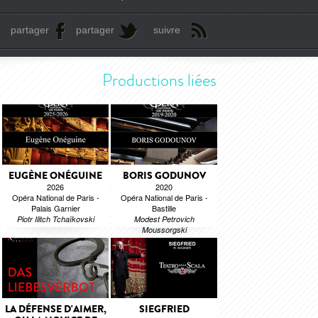
partager
partager
suivre
Productions liées
EUGÈNE ONÉGUINE
BORIS GODUNOV
2026
2020
Opéra National de Paris -
Opéra National de Paris -
Palais Garnier
Bastille
Piotr Ilitch Tchaïkovski
Modest Petrovich
Moussorgski
LA DÉFENSE D'AIMER,
SIEGFRIED