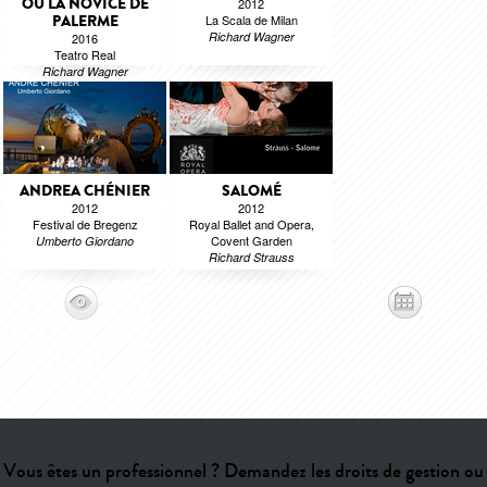
OU LA NOVICE DE
2012
PALERME
La Scala de Milan
Richard Wagner
2016
Teatro Real
Richard Wagner
ANDREA CHÉNIER
SALOMÉ
2012
2012
Festival de Bregenz
Royal Ballet and Opera,
Covent Garden
Umberto Giordano
Richard Strauss
Vous êtes un professionnel ? Demandez les droits de gestion ou