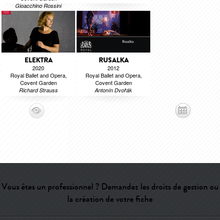
Gioacchino Rossini
ELEKTRA
RUSALKA
2020
2012
Royal Ballet and Opera,
Royal Ballet and Opera,
Covent Garden
Covent Garden
Richard Strauss
Antonín Dvořák
Vous êtes un professionnel ? Demandez les droits de gestion ou
la création de votre fiche