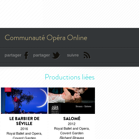
Communauté Opéra Online
partager
partager
suivre
Productions liées
LE BARBIER DE
SALOMÉ
SÉVILLE
2012
Royal Ballet and Opera,
2016
Covent Garden
Royal Ballet and Opera,
Covent Garden
Richard Strauss