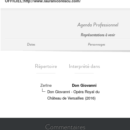
OFFICIEL:
http://www.lauranicorescu.com/
Agenda Professionnel
Représentations à venir
Dates
Personnages
Répertoire
Interprété dans
Zerline
Don Giovanni
Don Giovanni - Opéra Royal du
Château de Versailles (2016)
Commentaires